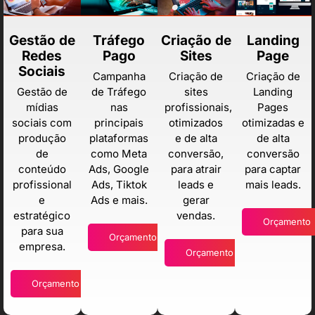
Gestão de
Tráfego
Criação de
Landing
Redes
Pago
Sites
Page
Sociais
Campanha
Criação de
Criação de
Gestão de
de Tráfego
sites
Landing
mídias
nas
profissionais,
Pages
sociais com
principais
otimizados
otimizadas e
produção
plataformas
e de alta
de alta
de
como Meta
conversão,
conversão
conteúdo
Ads, Google
para atrair
para captar
profissional
Ads, Tiktok
leads e
mais leads.
e
Ads e mais.
gerar
estratégico
vendas.
Orçamento
para sua
Orçamento
empresa.
Orçamento
Orçamento