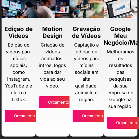
Edição de
Motion
Gravação
Google
Vídeos
Design
de Vídeos
Meu
Negócio/Ma
Edição de
Criação de
Captação e
vídeos para
vídeos
edição de
Melhoramos
mídias
animados,
vídeos para
os
sociais,
intros, logos
mídias
resultados
como
para dar
sociais em
das
Instagram,
vida ao seu
alta
pesquisas
YouTube e é
vídeo.
qualidade,
da sua
claro o
Joinville e
empresa no
Tiktok.
região.
Google na
Orçamento
sua região.
Orçamento
Orçamento
Orçamento