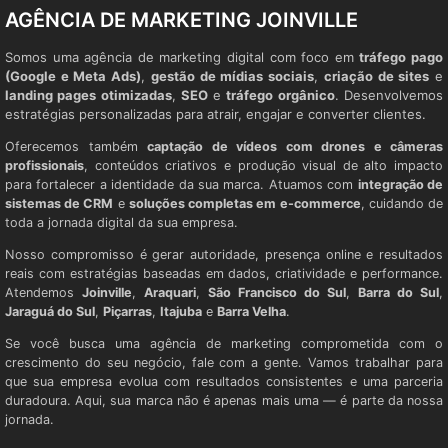
AGÊNCIA DE MARKETING JOINVILLE
Somos uma agência de marketing digital com foco em
tráfego pago
(Google e Meta Ads)
,
gestão de mídias sociais
,
criação de sites
e
landing pages otimizadas
,
SEO
e
tráfego orgânico
. Desenvolvemos
estratégias personalizadas para atrair, engajar e converter clientes.
Oferecemos também
captação de vídeos com drones e câmeras
profissionais
, conteúdos criativos e produção visual de alto impacto
para fortalecer a identidade da sua marca. Atuamos com
integração de
sistemas de CRM
e
soluções completas em e-commerce
, cuidando de
toda a jornada digital da sua empresa.
Nosso compromisso é gerar autoridade, presença online e resultados
reais com estratégias baseadas em dados, criatividade e performance.
Atendemos
Joinville
,
Araquari
,
São Francisco do Sul
,
Barra do Sul
,
Jaraguá do Sul
,
Piçarras
,
Itajuba
e
Barra Velha
.
Se você busca uma agência de marketing comprometida com o
crescimento do seu negócio, fale com a gente. Vamos trabalhar para
que sua empresa evolua com resultados consistentes e uma parceria
duradoura. Aqui, sua marca não é apenas mais uma — é parte da nossa
jornada.