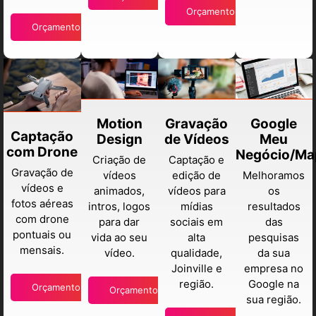
Orçamento
Orçamento
Motion
Gravação
Google
Captação
Design
de Vídeos
Meu
com Drone
Negócio/Ma
Criação de
Captação e
Gravação de
vídeos
edição de
Melhoramos
vídeos e
animados,
vídeos para
os
fotos aéreas
intros, logos
mídias
resultados
com drone
para dar
sociais em
das
pontuais ou
vida ao seu
alta
pesquisas
mensais.
vídeo.
qualidade,
da sua
Joinville e
empresa no
região.
Google na
Orçamento
Orçamento
sua região.