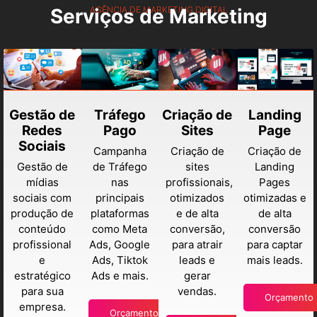
Serviços de Marketing
AGÊNCIA DE MARKETING DIGITAL
Gestão de
Tráfego
Criação de
Landing
Redes
Pago
Sites
Page
Sociais
Campanha
Criação de
Criação de
Gestão de
de Tráfego
sites
Landing
mídias
nas
profissionais,
Pages
sociais com
principais
otimizados
otimizadas e
produção de
plataformas
e de alta
de alta
conteúdo
como Meta
conversão,
conversão
profissional
Ads, Google
para atrair
para captar
e
Ads, Tiktok
leads e
mais leads.
estratégico
Ads e mais.
gerar
para sua
vendas.
Orçamento
empresa.
Orçamento