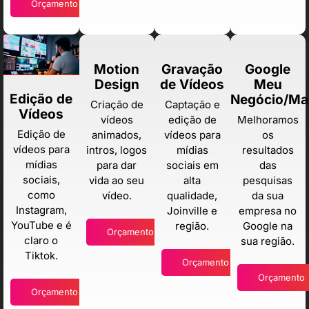
Orçamento
Motion
Gravação
Google
Design
de Vídeos
Meu
Edição de
Negócio/Ma
Criação de
Captação e
Vídeos
vídeos
edição de
Melhoramos
Edição de
animados,
vídeos para
os
vídeos para
intros, logos
mídias
resultados
mídias
para dar
sociais em
das
sociais,
vida ao seu
alta
pesquisas
como
vídeo.
qualidade,
da sua
Instagram,
Joinville e
empresa no
YouTube e é
região.
Google na
Orçamento
claro o
sua região.
Tiktok.
Orçamento
Orçamento
Orçamento