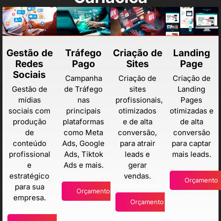
Gestão de
Tráfego
Criação de
Landing
Redes
Pago
Sites
Page
Sociais
Campanha
Criação de
Criação de
Gestão de
de Tráfego
sites
Landing
mídias
nas
profissionais,
Pages
sociais com
principais
otimizados
otimizadas e
produção
plataformas
e de alta
de alta
de
como Meta
conversão,
conversão
conteúdo
Ads, Google
para atrair
para captar
profissional
Ads, Tiktok
leads e
mais leads.
e
Ads e mais.
gerar
estratégico
vendas.
Orçamento
para sua
Orçamento
empresa.
Orçamento