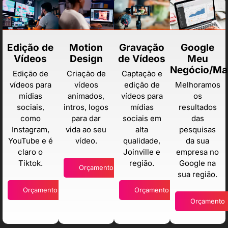
Edição de
Motion
Gravação
Google
Vídeos
Design
de Vídeos
Meu
Negócio/Ma
Edição de
Criação de
Captação e
vídeos para
vídeos
edição de
Melhoramos
mídias
animados,
vídeos para
os
sociais,
intros, logos
mídias
resultados
como
para dar
sociais em
das
Instagram,
vida ao seu
alta
pesquisas
YouTube e é
vídeo.
qualidade,
da sua
claro o
Joinville e
empresa no
Tiktok.
região.
Google na
Orçamento
sua região.
Orçamento
Orçamento
Orçamento