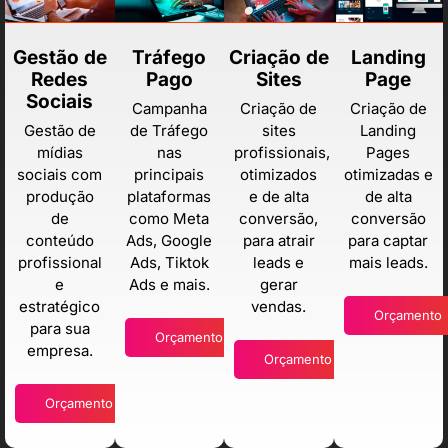
Gestão de
Tráfego
Criação de
Landing
Redes
Pago
Sites
Page
Sociais
Campanha
Criação de
Criação de
Gestão de
de Tráfego
sites
Landing
mídias
nas
profissionais,
Pages
sociais com
principais
otimizados
otimizadas e
produção
plataformas
e de alta
de alta
de
como Meta
conversão,
conversão
conteúdo
Ads, Google
para atrair
para captar
profissional
Ads, Tiktok
leads e
mais leads.
e
Ads e mais.
gerar
estratégico
vendas.
Orçamento
para sua
Orçamento
empresa.
Orçamento
Orçamento