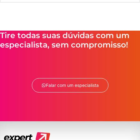
Tire todas suas dúvidas com um
especialista, sem compromisso!
Falar com um especialista