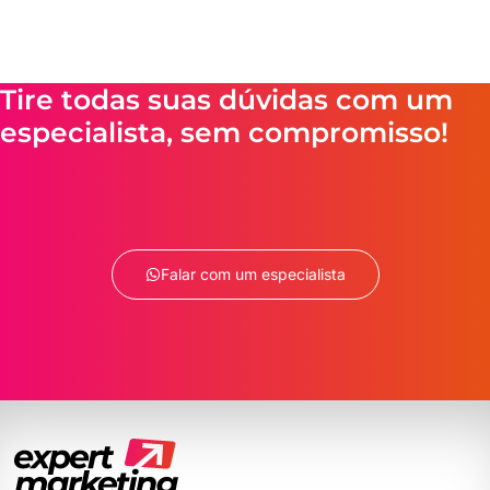
Tire todas suas dúvidas com um
especialista, sem compromisso!
Falar com um especialista