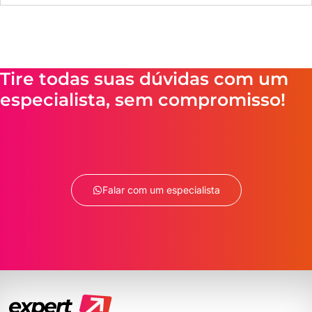
Tire todas suas dúvidas com um
especialista, sem compromisso!
Falar com um especialista