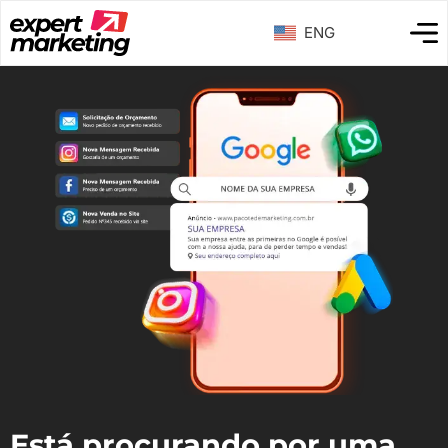
ENG
Está procurando por uma