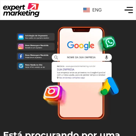
ENG
Está procurando por uma