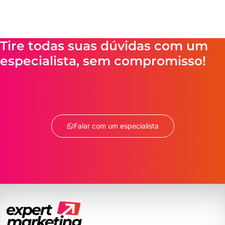
Tire todas suas dúvidas com um
especialista, sem compromisso!
Falar com um especialista