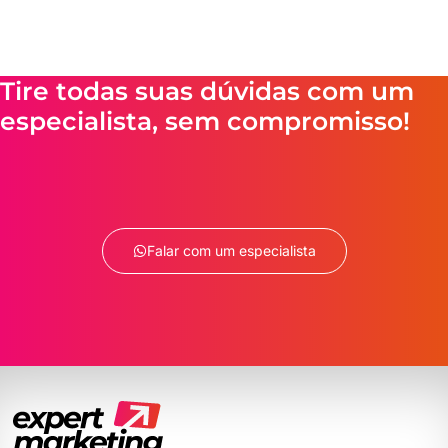
Tire todas suas dúvidas com um
especialista, sem compromisso!
Falar com um especialista