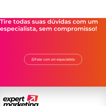
Tire todas suas dúvidas com um
especialista, sem compromisso!
Falar com um especialista