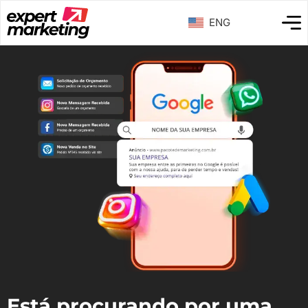
ENG
Está procurando por uma