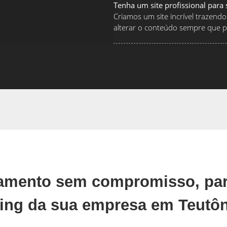
Tenha um site profissional para
Criamos um site incrível traze
alterar o conteúdo sempre que pr
çamento sem compromisso, par
ing da sua empresa em Teutôn