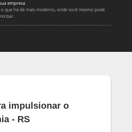
 sua empresa
ndo o que há de mais moderno, onde você mesmo pode
ecisar.
a impulsionar o
ia - RS