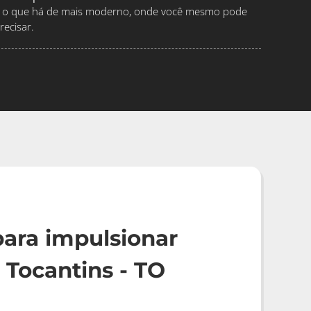
ndo o que há de mais moderno, onde você mesmo pode
ecisar.
ara impulsionar
Tocantins - TO