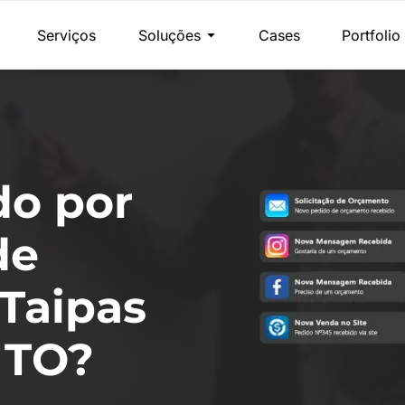
Serviços
Soluções
Cases
Portfolio
do por
de
Taipas
 TO?