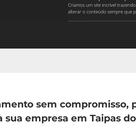
Criamos um site incrível traze
alterar o conteúdo sempre que pr
çamento sem compromisso, p
a sua empresa em Taipas do 