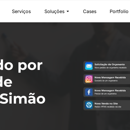
Serviços
Soluções
Cases
Portfolio
do por
de
 Simão