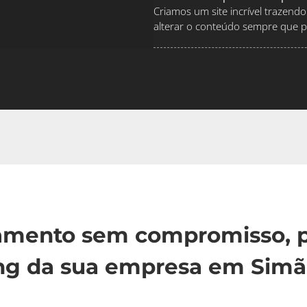
Criamos um site incrível traze
alterar o conteúdo sempre que pr
çamento sem compromisso, p
ng da sua empresa em Simão