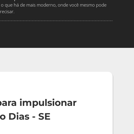
ndo o que há de mais moderno, onde você mesmo pode
ecisar.
ara impulsionar
 Dias - SE