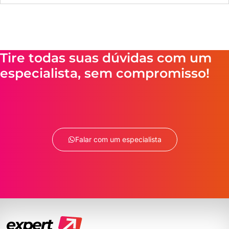
Tire todas suas dúvidas com um
especialista, sem compromisso!
Falar com um especialista