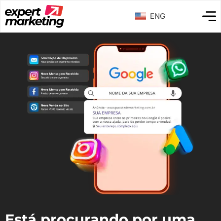
ENG
Está procurando por uma