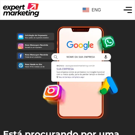
ENG
Está procurando por uma