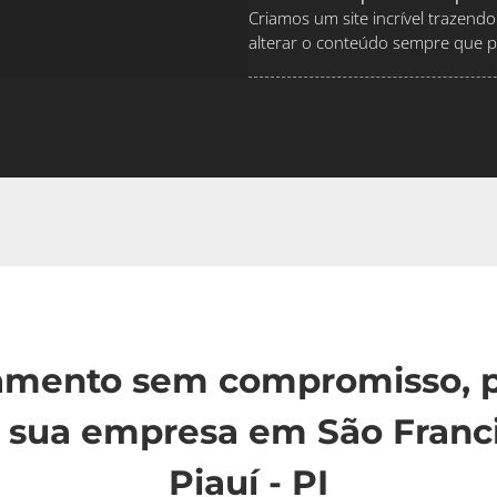
Criamos um site incrível traze
alterar o conteúdo sempre que pr
çamento sem compromisso, p
 sua empresa em São Franci
Piauí - PI