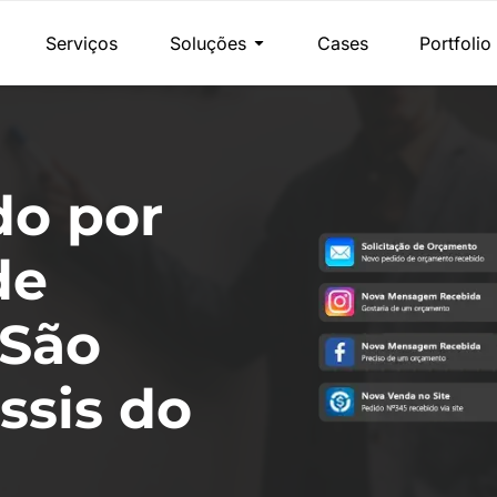
Serviços
Soluções
Cases
Portfolio
do por
de
 São
ssis do