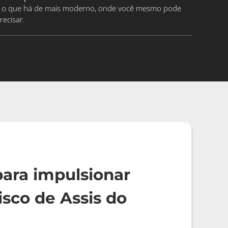
ndo o que há de mais moderno, onde você mesmo pode
ecisar.
ara impulsionar
sco de Assis do