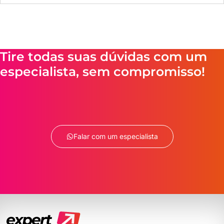
Tire todas suas dúvidas com um
especialista, sem compromisso!
Falar com um especialista