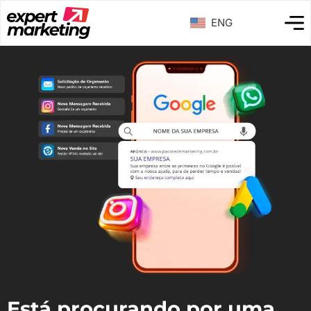
ENG
Está procurando por uma