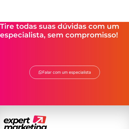
Tire todas suas dúvidas com um
especialista, sem compromisso!
Falar com um especialista