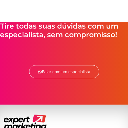
Tire todas suas dúvidas com um
especialista, sem compromisso!
Falar com um especialista