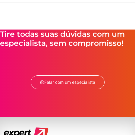
Tire todas suas dúvidas com um
especialista, sem compromisso!
Falar com um especialista