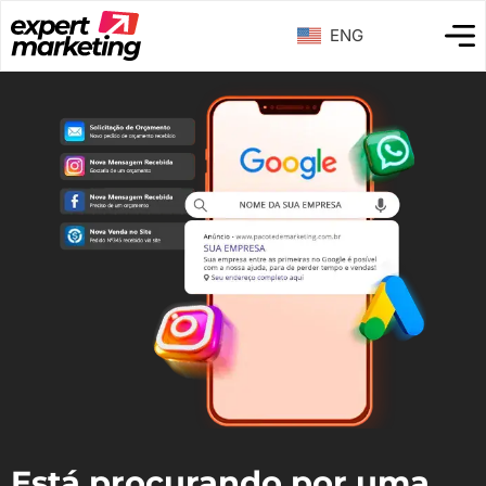
ENG
Está procurando por uma