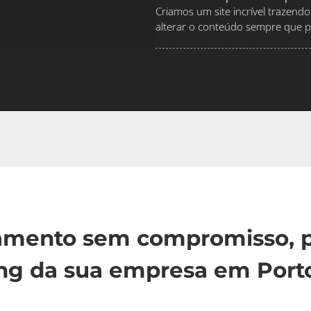
Criamos um site incrível traze
alterar o conteúdo sempre que pr
çamento sem compromisso, p
ng da sua empresa em Porto