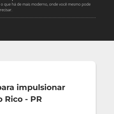
ndo o que há de mais moderno, onde você mesmo pode
ecisar.
ara impulsionar
 Rico - PR