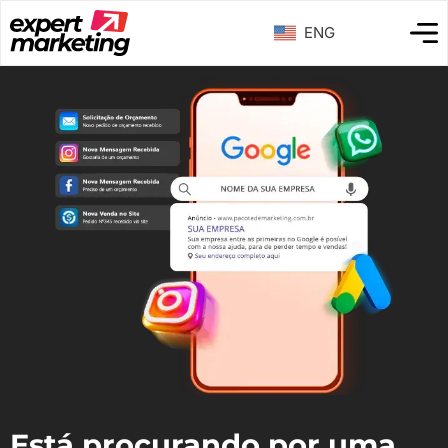
ENG
Está procurando por uma