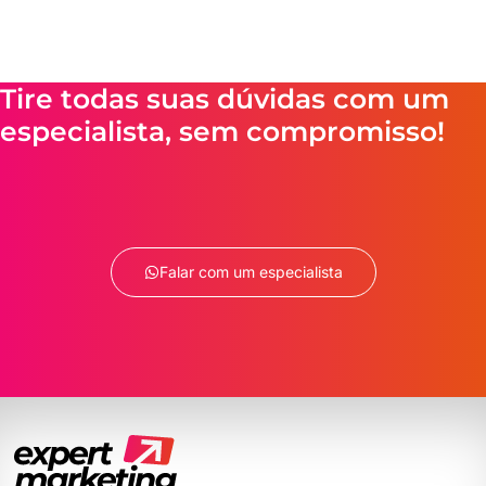
Tire todas suas dúvidas com um
especialista, sem compromisso!
Falar com um especialista