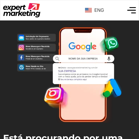
ENG
Está procurando por uma