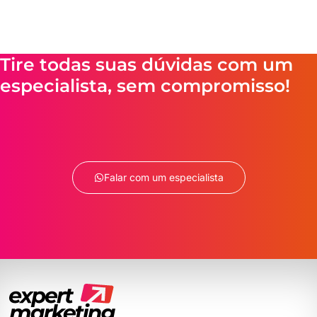
Tire todas suas dúvidas com um
especialista, sem compromisso!
Falar com um especialista