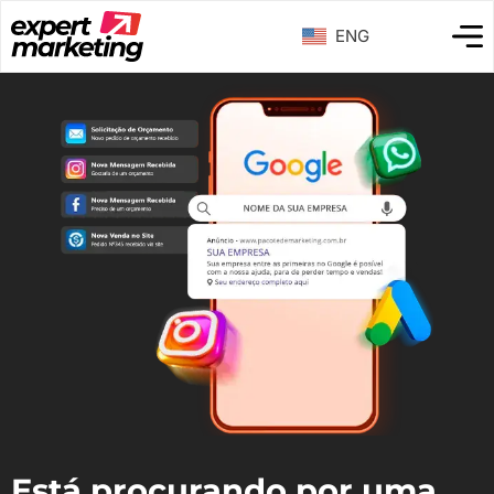
ENG
Está procurando por uma