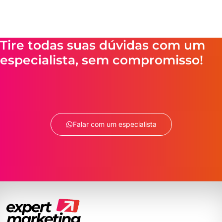
Tire todas suas dúvidas com um
especialista, sem compromisso!
Falar com um especialista