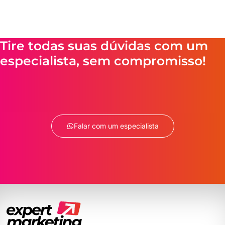
Tire todas suas dúvidas com um
especialista, sem compromisso!
Falar com um especialista