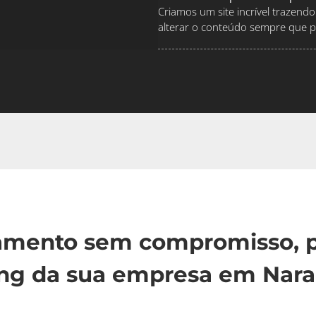
Criamos um site incrível traze
alterar o conteúdo sempre que pr
çamento sem compromisso, p
ng da sua empresa em Nara