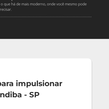
ndo o que há de mais moderno, onde você mesmo pode
ecisar.
ara impulsionar
ndiba - SP