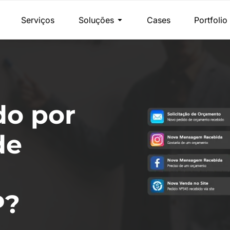
Serviços
Soluções
Cases
Portfolio
do por
de
P?