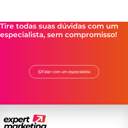
Tire todas suas dúvidas com um
especialista, sem compromisso!
Falar com um especialista