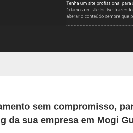
Tenha um site profissional para
Criamos um site incrível traze
alterar o conteúdo sempre que pr
çamento sem compromisso, par
ng da sua empresa em Mogi Gu