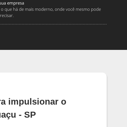
 sua empresa
ndo o que há de mais moderno, onde você mesmo pode
ecisar.
a impulsionar o
açu - SP