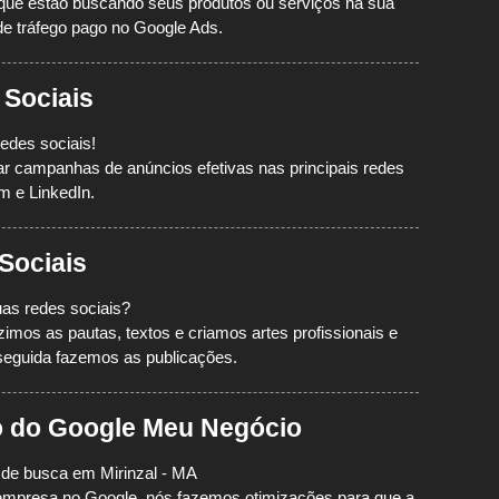
que estão buscando seus produtos ou serviços na sua
e tráfego pago no Google Ads.
 Sociais
edes sociais!
ciar campanhas de anúncios efetivas nas principais redes
m e LinkedIn.
Sociais
as redes sociais?
mos as pautas, textos e criamos artes profissionais e
seguida fazemos as publicações.
o do Google Meu Negócio
s de busca em Mirinzal - MA
a empresa no Google, nós fazemos otimizações para que a