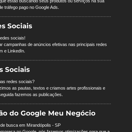
que estão buscando seus produtos ou serviços na sua
e tráfego pago no Google Ads.
s Sociais
edes sociais!
ciar campanhas de anúncios efetivas nas principais redes
m e LinkedIn.
s Sociais
as redes sociais?
mos as pautas, textos e criamos artes profissionais e
seguida fazemos as publicações.
ção do Google Meu Negócio
s de busca em Mirandópolis - SP
a empresa no Google, nós fazemos otimizações para que a