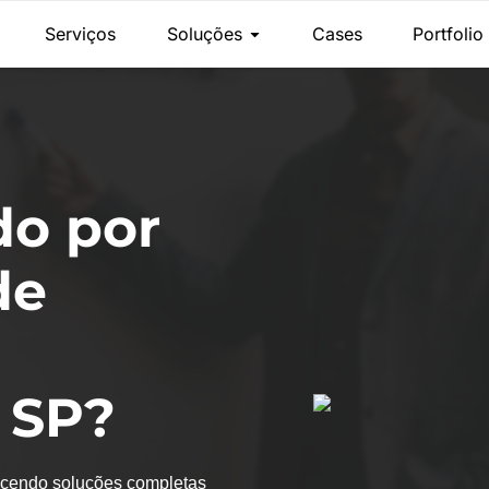
Serviços
Soluções
Cases
Portfolio
do por
de
 SP?
recendo soluções completas