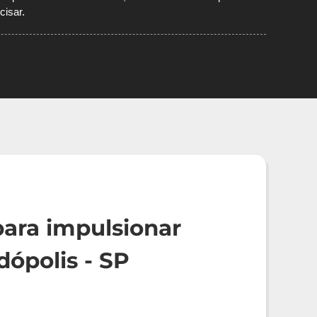
cisar.
ara impulsionar
ópolis - SP