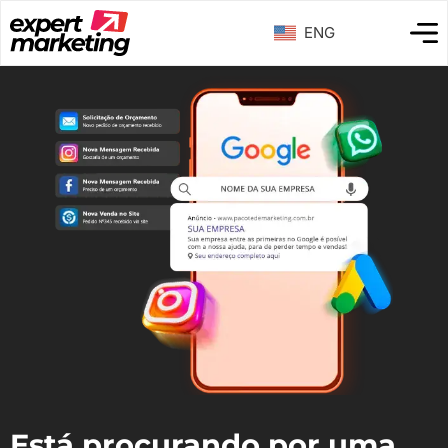
ENG
Está procurando por uma