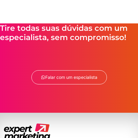
Tire todas suas dúvidas com um
especialista, sem compromisso!
Falar com um especialista