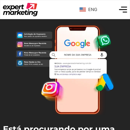
ENG
Está procurando por uma