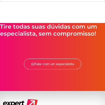
Tire todas suas dúvidas com um
especialista, sem compromisso!
Falar com um especialista