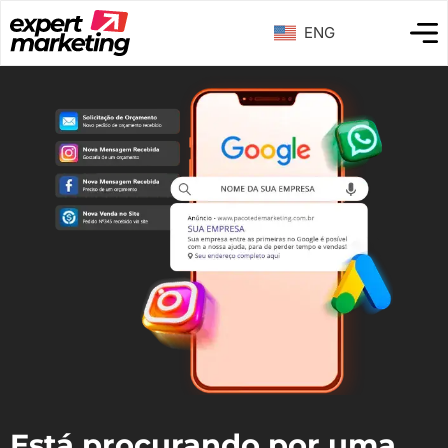
ENG
Está procurando por uma