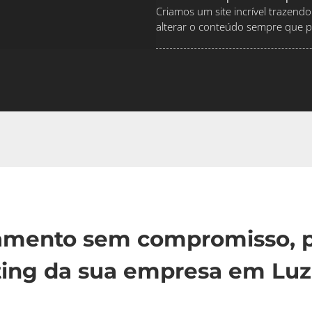
Criamos um site incrível traze
alterar o conteúdo sempre que pr
çamento sem compromisso, p
ing da sua empresa em Luz