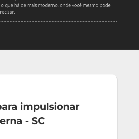
ndo o que há de mais moderno, onde você mesmo pode
ecisar.
ara impulsionar
erna - SC