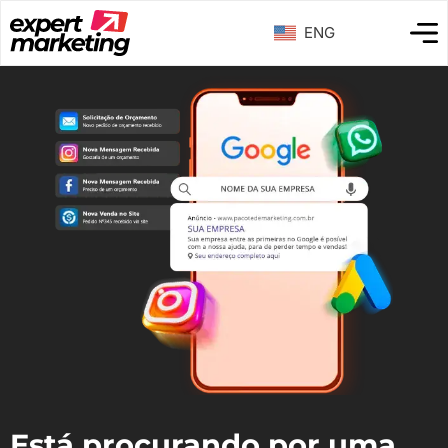
ENG
Está procurando por uma