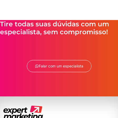
Tire todas suas dúvidas com um
especialista, sem compromisso!
Falar com um especialista