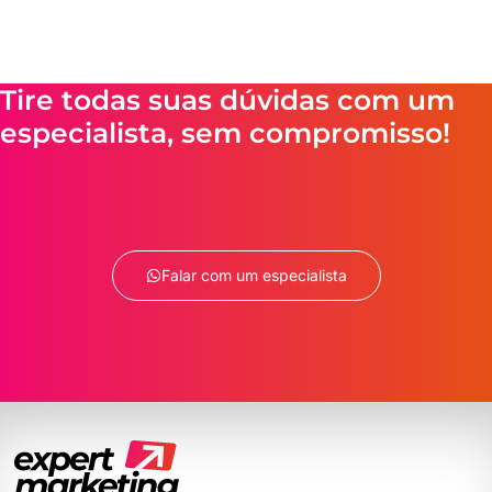
Tire todas suas dúvidas com um
especialista, sem compromisso!
Falar com um especialista