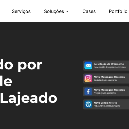
Serviços
Soluções
Cases
Portfolio
do por
de
Lajeado