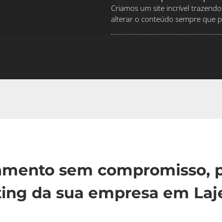
Criamos um site incrível traze
alterar o conteúdo sempre que pr
çamento sem compromisso, p
ing da sua empresa em Laj