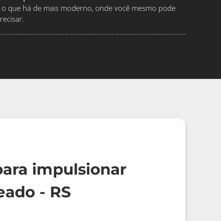
ndo o que há de mais moderno, onde você mesmo pode
ecisar.
ara impulsionar
eado - RS