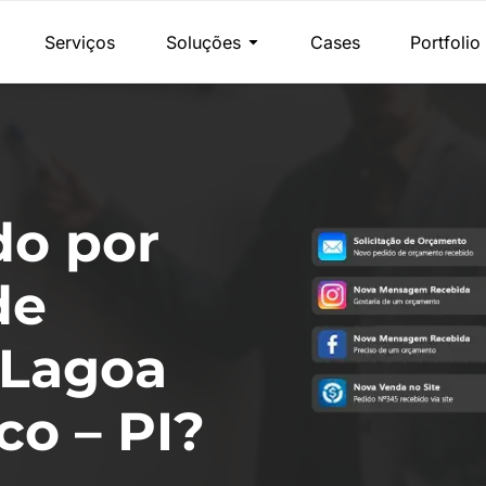
Serviços
Soluções
Cases
Portfolio
do por
de
 Lagoa
co – PI?