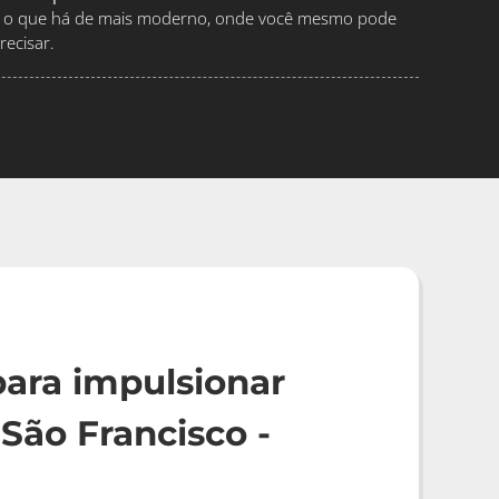
ndo o que há de mais moderno, onde você mesmo pode
ecisar.
ara impulsionar
São Francisco -