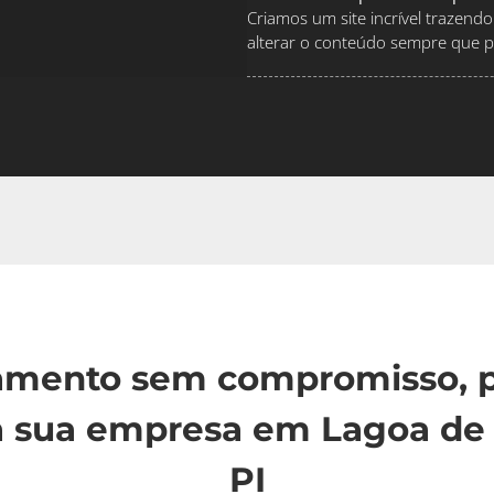
Criamos um site incrível traze
alterar o conteúdo sempre que pr
çamento sem compromisso, p
 sua empresa em Lagoa de 
PI