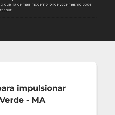
ndo o que há de mais moderno, onde você mesmo pode
ecisar.
ara impulsionar
Verde - MA