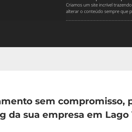
Criamos um site incrível traze
alterar o conteúdo sempre que pr
çamento sem compromisso, p
ng da sua empresa em Lago 