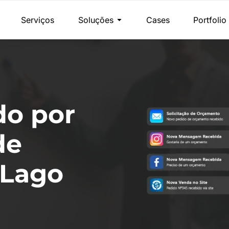
Serviços
Soluções
Cases
Portfolio
do por
de
 Lago