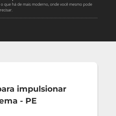
ndo o que há de mais moderno, onde você mesmo pode
ecisar.
ara impulsionar
ema - PE