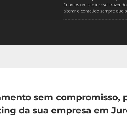
Criamos um site incrível traze
alterar o conteúdo sempre que pr
çamento sem compromisso, p
ting da sua empresa em Jur