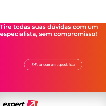
Tire todas suas dúvidas com um
especialista, sem compromisso!
Falar com um especialista