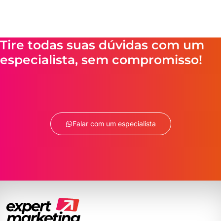
Tire todas suas dúvidas com um
especialista, sem compromisso!
Falar com um especialista