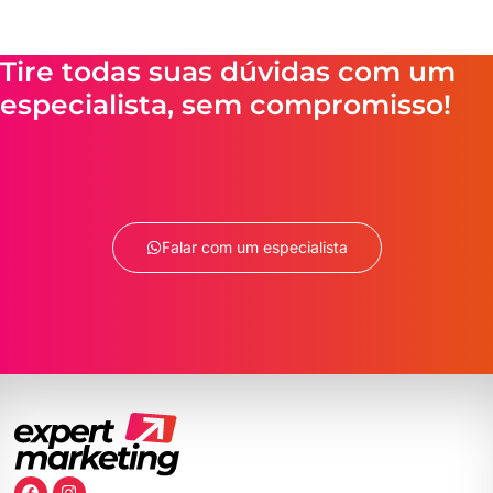
Tire todas suas dúvidas com um
especialista, sem compromisso!
Falar com um especialista