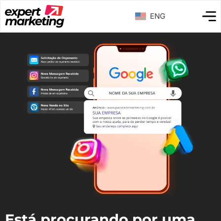
ENG
Está procurando por uma