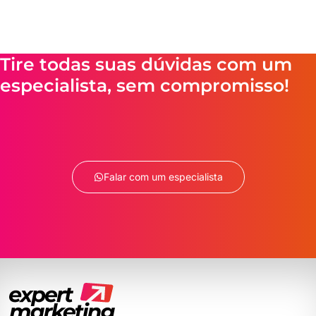
Tire todas suas dúvidas com um
especialista, sem compromisso!
Falar com um especialista