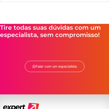
Tire todas suas dúvidas com um
especialista, sem compromisso!
Falar com um especialista