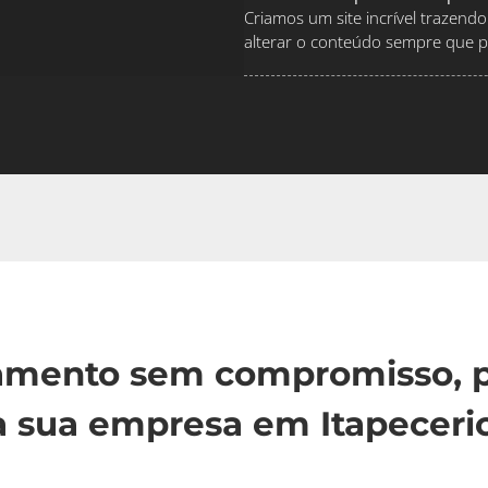
Criamos um site incrível traze
alterar o conteúdo sempre que pr
çamento sem compromisso, p
 sua empresa em Itapeceric