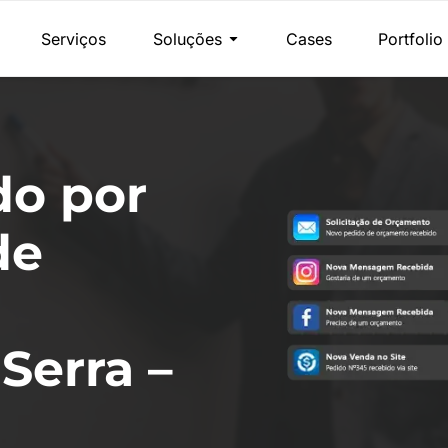
Serviços
Soluções
Cases
Portfolio
do por
de
Serra –