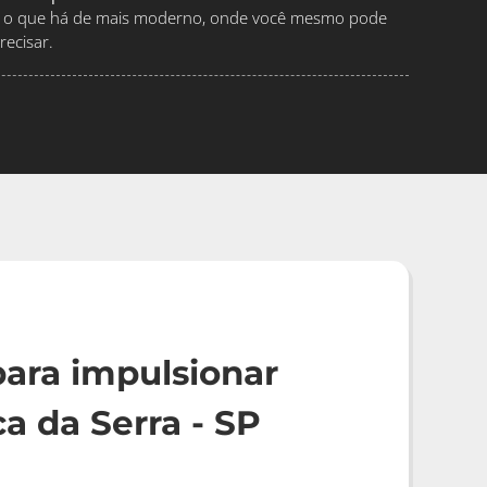
ndo o que há de mais moderno, onde você mesmo pode
ecisar.
ara impulsionar
a da Serra - SP