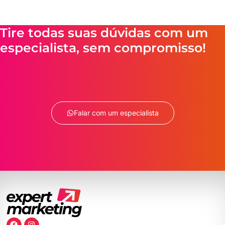
Tire todas suas dúvidas com um
especialista, sem compromisso!
Falar com um especialista