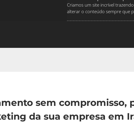
Criamos um site incrível traze
alterar o conteúdo sempre que pr
çamento sem compromisso, p
eting da sua empresa em Ira