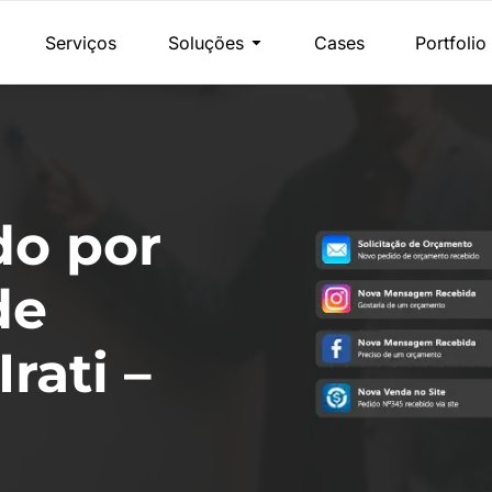
Serviços
Soluções
Cases
Portfolio
do por
de
rati –