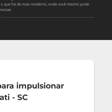
ndo o que há de mais moderno, onde você mesmo pode
ecisar.
ara impulsionar
ti - SC